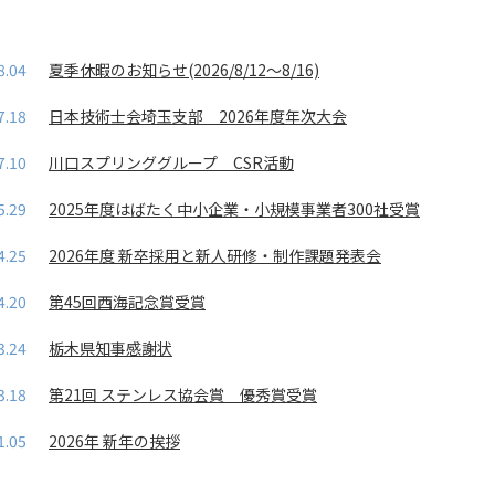
8.04
夏季休暇のお知らせ(2026/8/12～8/16)
7.18
日本技術士会埼玉支部 2026年度年次大会
7.10
川口スプリンググループ CSR活動
5.29
2025年度はばたく中小企業・小規模事業者300社受賞
4.25
2026年度 新卒採用と新人研修・制作課題発表会
4.20
第45回西海記念賞受賞
3.24
栃木県知事感謝状
3.18
第21回 ステンレス協会賞 優秀賞受賞
1.05
2026年 新年の挨拶